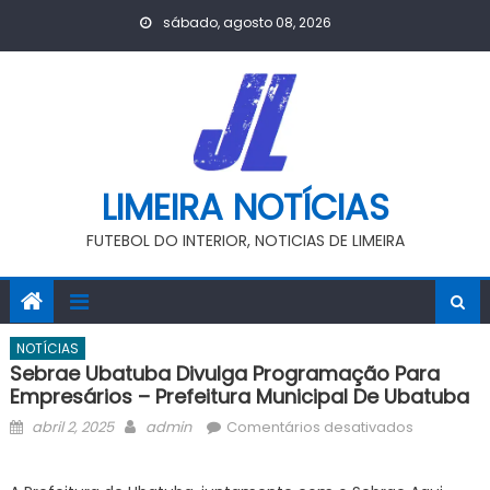
Skip
sábado, agosto 08, 2026
to
content
LIMEIRA NOTÍCIAS
FUTEBOL DO INTERIOR, NOTICIAS DE LIMEIRA
NOTÍCIAS
Sebrae Ubatuba Divulga Programação Para
Empresários – Prefeitura Municipal De Ubatuba
Posted
Author
em
abril 2, 2025
admin
Comentários desativados
on
Sebrae
Ubatuba