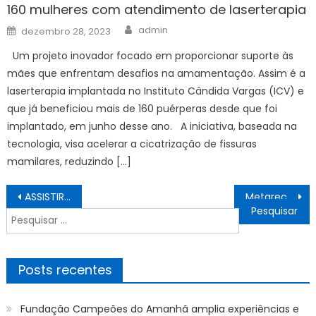
160 mulheres com atendimento de laserterapia
Author
Posted
admin
dezembro 28, 2023
on
Um projeto inovador focado em proporcionar suporte às
mães que enfrentam desafios na amamentação. Assim é a
laserterapia implantada no Instituto Cândida Vargas (ICV) e
que já beneficiou mais de 160 puérperas desde que foi
implantado, em junho desse ano. A iniciativa, baseada na
tecnologia, visa acelerar a cicatrização de fissuras
mamilares, reduzindo […]
Navegação
ASSISTIR AO VIVO Sportivo Luqueño x Grêmio COPA Sul-Americana 2025, HOJE (02/04), ESCALAÇÃO E PALPITES
Metareciclagem recolhe inservíveis eletrônicos durante Campanha da Fraternidade neste sábado (5) – Agência de Notícias
de
Pesquisar
Post
por:
Posts recentes
Fundação Campeões do Amanhã amplia experiências e