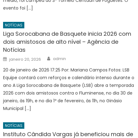
médio, foi campeã do 3º Torneio Centauri de Foguetes. O
evento foi […]
NOTÍCIAS
Liga Sorocabana de Basquete inicia 2026 com
dois amistosos de alto nível – Agência de
Notícias
Author
Posted
admin
janeiro 20, 2026
on
20 de janeiro de 2026 17:25 Por: Mariana Campos Fotos: LSB
Equipe contará com reforços e calendário intenso durante o
ano A Liga Sorocabana de Basquete (LSB) abre a temporada
2026 com dois amistosos contra o Fluminense, no dia 30 de
janeiro, às 19h, e no dia 1º de fevereiro, às 11h, no Ginásio
Municipal […]
NOTÍCIAS
Instituto Cândida Vargas já beneficiou mais de