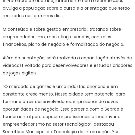
A Prefeitura de Ubatuba, juntamente com o Sebrae Aqui,
divulga
divulga a população sobre o curso e a orientação que serão
programa
realizadas nos próximos dias.
para
empresári
O conteúdo é sobre gestão empresarial, tratando sobre
–
empreendedorismo, marketing e vendas, controles
Prefeitura
financeiros, plano de negócio e formalização do negócio.
Municipal
de
Além da orientação, será realizada a capacitação através de
Ubatuba
videocast voltado para desenvolvedores e estúdios criadores
de jogos digitais.
“O mercado de games é uma indústria bilionária e em
constante crescimento. Nossa cidade tem potencial para
formar e atrair desenvolvedores, impulsionando novas
oportunidades de negócio. Essa parceria com o Sebrae é
fundamental para capacitar profissionais e incentivar o
empreendedorismo no setor tecnológico”, destacou
Secretário Municipal de Tecnologia da Informação, Yuri