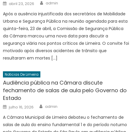
Author
Posted
admin
abril 23, 2026
on
Após a ausência injustificada dos secretários de Mobilidade
Urbana e Segurança Pública na reunião agendada para esta
quinta-feira, 23 de abril, a Comissão de Segurança Pública
da Câmara marcou uma nova data para discutir a
segurança viária nos pontos críticos de Limeira. O convite foi
motivado após diversos acidentes de trânsito que
resultaram em mortes […]
Noticias De Limeira
Audiência pública na Câmara discute
fechamento de salas de aula pelo Governo do
Estado
Author
Posted
admin
julho 16, 2026
on
A Câmara Municipal de Limeira debateu o fechamento de
salas de aula do ensino fundamental 1 e do período noturno
pelo Governo do Estado de São Paulo em audiência pública