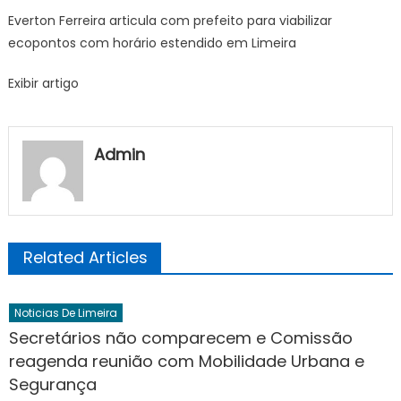
Ferrei
Everton Ferreira articula com prefeito para viabilizar
articul
ecopontos com horário estendido em Limeira
com
prefei
Exibir artigo
para
viabili
ecopo
com
Admin
horári
esten
em
Limeir
Related Articles
Noticias De Limeira
Secretários não comparecem e Comissão
reagenda reunião com Mobilidade Urbana e
Segurança