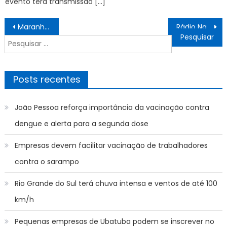
evento terá transmissão […]
Navegação
Maranhão teve três desaparecimentos por dia em 2025, conforme Sinesp
Rádio Nacional leva ao ar duelo entre Grêmio e Botafogo
de
Pesquisar
Post
por:
Posts recentes
João Pessoa reforça importância da vacinação contra
dengue e alerta para a segunda dose
Empresas devem facilitar vacinação de trabalhadores
contra o sarampo
Rio Grande do Sul terá chuva intensa e ventos de até 100
km/h
Pequenas empresas de Ubatuba podem se inscrever no