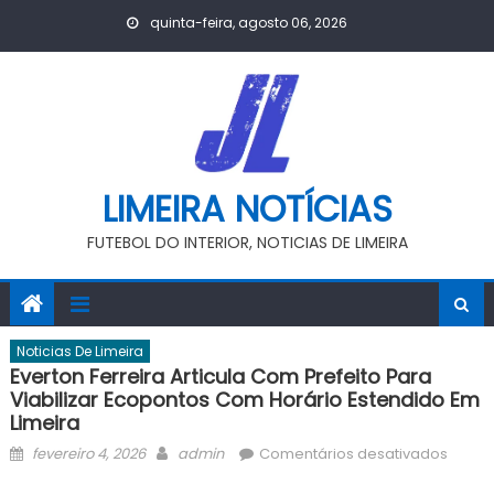
Skip
quinta-feira, agosto 06, 2026
to
content
LIMEIRA NOTÍCIAS
FUTEBOL DO INTERIOR, NOTICIAS DE LIMEIRA
Noticias De Limeira
Everton Ferreira Articula Com Prefeito Para
Viabilizar Ecopontos Com Horário Estendido Em
Limeira
Posted
Author
em
fevereiro 4, 2026
admin
Comentários desativados
on
Everto