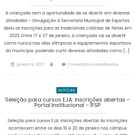
a
partir
A criançada tem a oportundiade de se divertir em diversas
desta
atividades – Divulgação A Secretaria Municipal de Esportes
quarta-
abriu as inscrições para as tradicionais colônias de férias em
feira
2023. Entre 17 e 27 de janeiro, a criançada vai se divertir
(11)
–
como nunca nas vilas olímpicas e equipamentos esportivos
Agência
do município, podendo curtir diversas atividades como […]
de
Notícias
Posted
Author
em
janeiro 9, 2023
Comentários desativados
on
Equipam
esportiv
e
NOTÍCIAS
vilas
olímpic
Seleção para cursos EJA: inscrições abertas –
Portal Institucional – IFSP
abrem
inscriçõ
para
Seleção para cursos EJA: inscrições abertas As inscrições
colônia
acontecem entre os dias 10 e 20 de janeiro nos câmpus
de