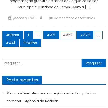
programação gratuita de férias do Parque Zoológico
Municipal “Quinzinho de Barros”, com a […]
Posted
Author
em
janeiro 9, 2023
Comentários desativados
on
Progra
de
Paginação
férias
Anterior
1
…
4.371
4.372
4.373
…
de
apresen
4.441
Próximo
importa
posts
trabalh
desenvo
Pesquisar
pelo
por:
Zoológi
Municipa
de
Posts recentes
Soroca
–
Procon Móvel atenderá na região central na próxima
Agência
de
semana – Agência de Notícias
Notícias