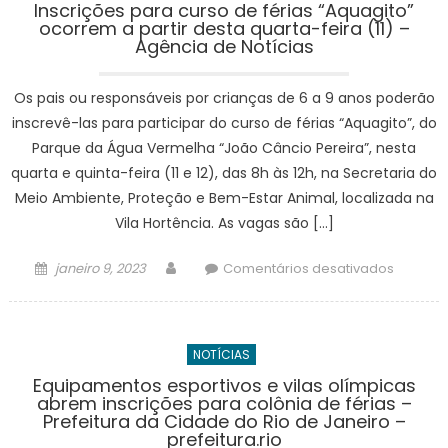
IFSP
Inscrições para curso de férias “Aquagito”
–
ocorrem a partir desta quarta-feira (11) –
sobre
Agência de Notícias
prefeitu
atos
terrorist
Os pais ou responsáveis por crianças de 6 a 9 anos poderão
contra
o
inscrevê-las para participar do curso de férias “Aquagito”, do
Estado
Parque da Água Vermelha “João Câncio Pereira”, nesta
Democrá
quarta e quinta-feira (11 e 12), das 8h às 12h, na Secretaria do
de
Meio Ambiente, Proteção e Bem-Estar Animal, localizada na
Direito
Vila Hortência. As vagas são […]
–
Portal
Posted
Author
em
janeiro 9, 2023
Comentários desativados
Instituci
on
Inscriçõ
–
para
IFSP
curso
NOTÍCIAS
de
férias
Equipamentos esportivos e vilas olímpicas
abrem inscrições para colônia de férias –
“Aquagi
Prefeitura da Cidade do Rio de Janeiro –
ocorre
prefeitura.rio