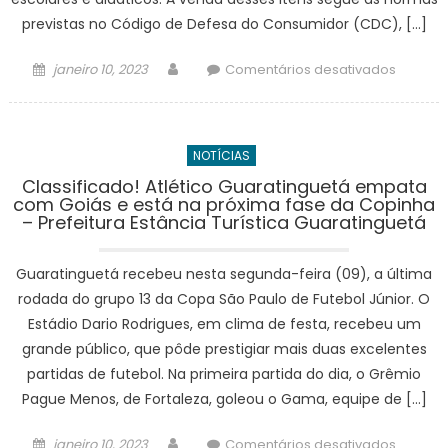
da
previstas no Código de Defesa do Consumidor (CDC), […]
Cidade
do
Posted
Author
em
janeiro 10, 2023
Comentários desativados
Rio
on
Procon
de
Soroca
Janeiro
orienta
–
NOTÍCIAS
sobre
prefeitu
compra
Classificado! Atlético Guaratinguetá empata
com Goiás e está na próxima fase da Copinha
de
– Prefeitura Estância Turística Guaratinguetá
materia
escolar
Guaratinguetá recebeu nesta segunda-feira (09), a última
para
retorno
rodada do grupo 13 da Copa São Paulo de Futebol Júnior. O
às
Estádio Dario Rodrigues, em clima de festa, recebeu um
aulas
grande público, que pôde prestigiar mais duas excelentes
–
partidas de futebol. Na primeira partida do dia, o Grêmio
Agênci
Pague Menos, de Fortaleza, goleou o Gama, equipe de […]
de
Notícias
Posted
Author
em
janeiro 10, 2023
Comentários desativados