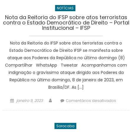
presa
NOTÍCIAS
em
flagrant
Nota da Reitoria do IFSP sobre atos terroristas
contra o Estado Democrático de Direito – Portal
por
Institucional – IFSP
crime
de
Nota da Reitoria do IFSP sobre atos terroristas contra o
maus-
tratos
Estado Democrático de Direito IFSP se manifesta sobre
a
ataque aos Poderes da República no último domingo (8)
animais
Compartilhar WhatsApp Tweetar Acompanhamos com
em
indignação o gravíssimo ataque dirigido aos Poderes da
Copaca
República no último domingo, 8 de janeiro de 2023, em
–
Brasília/DF. As […]
Prefeitu
da
Posted
Author
em
janeiro 9, 2023
Comentários desativados
Cidade
on
Nota
do
da
Rio
Reitoria
de
Sorocaba
do
Janeiro