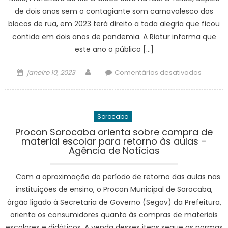
torneio
de dois anos sem o contagiante som carnavalesco dos
no
blocos de rua, em 2023 terá direito a toda alegria que ficou
ano
contida em dois anos de pandemia. A Riotur informa que
–
este ano o público […]
Agênci
de
Posted
Author
em
janeiro 10, 2023
Comentários desativados
Notícias
on
Riotur
divulga
lista
Sorocaba
prelimi
de
Procon Sorocaba orienta sobre compra de
material escolar para retorno às aulas –
blocos
Agência de Notícias
de
rua
Com a aproximação do período de retorno das aulas nas
do
Carnava
instituições de ensino, o Procon Municipal de Sorocaba,
2023
órgão ligado à Secretaria de Governo (Segov) da Prefeitura,
–
orienta os consumidores quanto às compras de materiais
Prefeitu
escolares e didáticos. A venda desses itens segue as normas