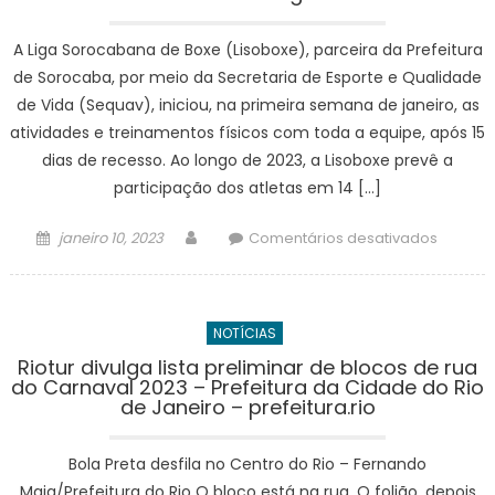
A Liga Sorocabana de Boxe (Lisoboxe), parceira da Prefeitura
de Sorocaba, por meio da Secretaria de Esporte e Qualidade
de Vida (Sequav), iniciou, na primeira semana de janeiro, as
atividades e treinamentos físicos com toda a equipe, após 15
dias de recesso. Ao longo de 2023, a Lisoboxe prevê a
participação dos atletas em 14 […]
Posted
Author
em
janeiro 10, 2023
Comentários desativados
on
Lisobox
retoma
as
NOTÍCIAS
ativida
de
Riotur divulga lista preliminar de blocos de rua
do Carnaval 2023 – Prefeitura da Cidade do Rio
2023
de Janeiro – prefeitura.rio
e
conta
Bola Preta desfila no Centro do Rio – Fernando
com
14
Maia/Prefeitura do Rio O bloco está na rua. O folião, depois