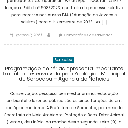
participantes Compartilhar WhatsApp Tweetar O IFSP
férias
lançou o Edital nº 608/2023, que trata do processo seletivo
–
para ingresso nos cursos EJA (Educação de Jovens e
Prefeitu
Adultos) para o 1º semestre de 2023. As […]
da
Cidade
Posted
Author
em
janeiro 9, 2023
Comentários desativados
do
on
Seleção
Rio
para
de
cursos
Janeiro
Sorocaba
EJA:
–
inscriçõ
Programação de férias apresenta importante
prefeitur
trabalho desenvolvido pelo Zoológico Municipal
abertas
de Sorocaba – Agência de Notícias
–
Portal
Conservação, pesquisa, bem-estar animal, educação
Instituci
–
ambiental e lazer ao público são as cinco funções de um
IFSP
zoológico moderno. A Prefeitura de Sorocaba, por meio da
Secretaria do Meio Ambiente, Proteção e Bem-Estar Animal
(Sema), deu início, na manhã desta segunda-feira (9), à