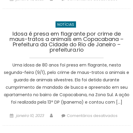
on
Classifi
Atlético
Guarati
NOTÍCIAS
empata
com
Idosa é presa em flagrante por crime de
maus-tratos a animais em Copacabana –
Goiás
Prefeitura da Cidade do Rio de Janeiro –
e
prefeitura.rio
está
na
Uma idosa de 80 anos foi presa em flagrante, nesta
próxim
segunda-feira (9/1), pelo crime de maus-tratos a animais e
fase
guarda de animais silvestres. Ela foi detida durante
da
cumprimento de mandado de busca e apreensão em seu
Copinh
–
apartamento no bairro de Copacabana, na Zona Sul. A ação
Prefeitu
foi realizada pela 13ª DP (Ipanema) e contou com […]
Estânci
Turístic
Posted
Author
em
janeiro 10, 2023
Comentários desativados
Guarati
on
Idosa
é