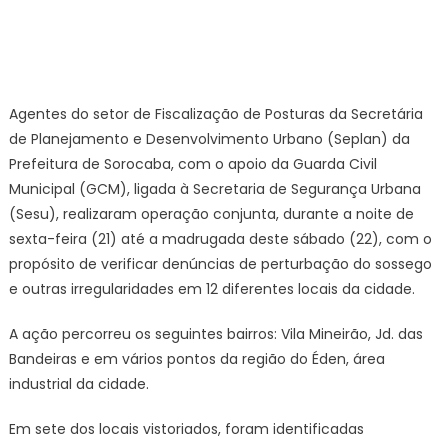
on
Fiscalização
de
Posturas
e
GCM
Agentes do setor de Fiscalização de Posturas da Secretária
verificam
de Planejamento e Desenvolvimento Urbano (Seplan) da
casos
Prefeitura de Sorocaba, com o apoio da Guarda Civil
de
Municipal (GCM), ligada à Secretaria de Segurança Urbana
perturbação
do
(Sesu), realizaram operação conjunta, durante a noite de
sossego
sexta-feira (21) até a madrugada deste sábado (22), com o
e
propósito de verificar denúncias de perturbação do sossego
outras
e outras irregularidades em 12 diferentes locais da cidade.
irregularidades
até
A ação percorreu os seguintes bairros: Vila Mineirão, Jd. das
a
Bandeiras e em vários pontos da região do Éden, área
madrugada
industrial da cidade.
deste
sábado
Em sete dos locais vistoriados, foram identificadas
(22)