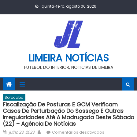
Skip
quinta-feira, agosto 06, 2026
to
content
LIMEIRA NOTÍCIAS
FUTEBOL DO INTERIOR, NOTICIAS DE LIMEIRA
Sorocaba
Fiscalização De Posturas E GCM Verificam
Casos De Perturbação Do Sossego E Outras
Irregularidades Até A Madrugada Deste Sábado
(22) – Agência De Notícias
Posted
Author
em
julho 23, 2023
Comentários desativados