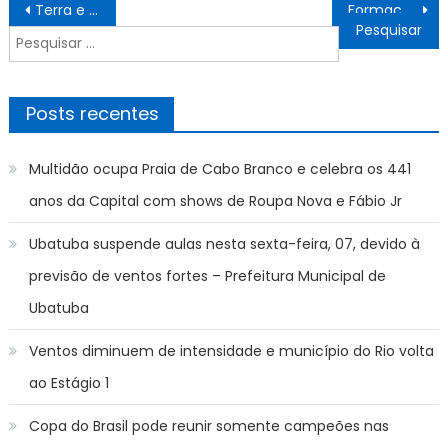
Navegação
Terra e Paixão: reviravolta emocionante está prestes a mudar o destino de Aline
Formação em Educação Especial é realizada aos Profissionais de Apoio Escolar nesta quinta-feira (20) – Prefeitura Estância Turística Guaratinguetá
de
Pesquisar
Post
por:
Posts recentes
Multidão ocupa Praia de Cabo Branco e celebra os 441
anos da Capital com shows de Roupa Nova e Fábio Jr
Ubatuba suspende aulas nesta sexta-feira, 07, devido à
previsão de ventos fortes – Prefeitura Municipal de
Ubatuba
Ventos diminuem de intensidade e município do Rio volta
ao Estágio 1
Copa do Brasil pode reunir somente campeões nas