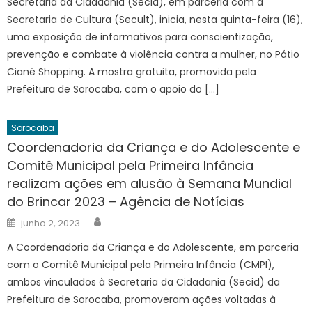
Secretaria da Cidadania (Secid), em parceria com a
Secretaria de Cultura (Secult), inicia, nesta quinta-feira (16),
uma exposição de informativos para conscientização,
prevenção e combate à violência contra a mulher, no Pátio
Cianê Shopping. A mostra gratuita, promovida pela
Prefeitura de Sorocaba, com o apoio do […]
Sorocaba
Coordenadoria da Criança e do Adolescente e
Comitê Municipal pela Primeira Infância
realizam ações em alusão à Semana Mundial
do Brincar 2023 – Agência de Notícias
Author
Posted
junho 2, 2023
on
A Coordenadoria da Criança e do Adolescente, em parceria
com o Comitê Municipal pela Primeira Infância (CMPI),
ambos vinculados à Secretaria da Cidadania (Secid) da
Prefeitura de Sorocaba, promoveram ações voltadas à