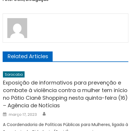
Related Articles
Sorocaba
Exposição de informativos para prevenção e
combate à violência contra a mulher tem início
no Pátio Cianê Shopping nesta quinta-feira (16)
– Agência de Notícias
Author
Posted
março 17, 2023
on
A Coordenadoria de Políticas Públicas para Mulheres, ligada à