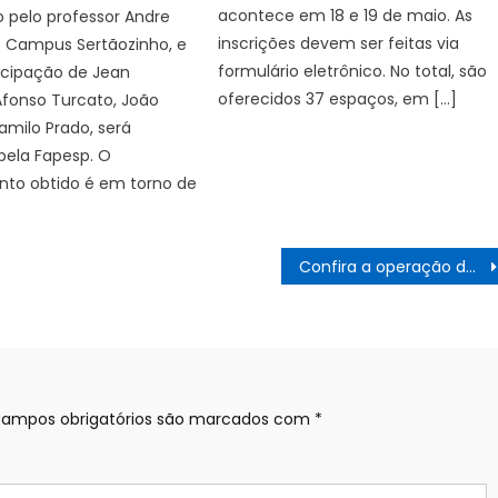
acontece em 18 e 19 de maio. As
 pelo professor Andre
inscrições devem ser feitas via
do Campus Sertãozinho, e
formulário eletrônico. No total, são
icipação de Jean
oferecidos 37 espaços, em […]
Afonso Turcato, João
amilo Prado, será
pela Fapesp. O
nto obtido é em torno de
Confira a operação dos transportes de SP nos feriados dos dias 15 e 20 de novembro
ampos obrigatórios são marcados com
*