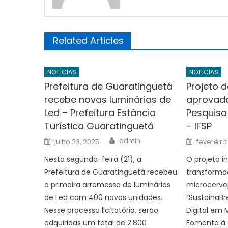
Related Articles
NOTÍCIAS
NOTÍCIAS
Prefeitura de Guaratinguetá
Projeto d
recebe novas luminárias de
aprovad
Led – Prefeitura Estância
Pesquisa
Turística Guaratinguetá
– IFSP
Author
Posted
Posted
admin
julho 23, 2025
fevereiro
on
on
Nesta segunda-feira (21), a
O projeto i
Prefeitura de Guaratinguetá recebeu
transforma
a primeira arremessa de luminárias
microcervej
de Led com 400 novas unidades.
“SustainaB
Nesse processo licitatório, serão
Digital em 
adquiridas um total de 2.800
Fomento à S