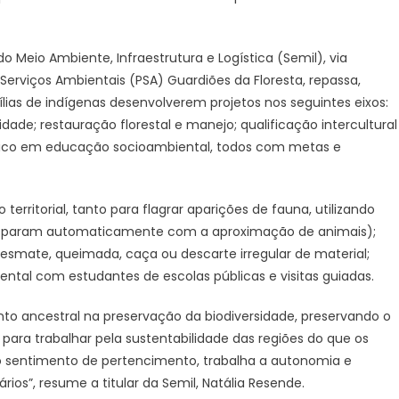
o Meio Ambiente, Infraestrutura e Logística (Semil), via
erviços Ambientais (PSA) Guardiões da Floresta, repassa,
ílias de indígenas desenvolverem projetos nos seguintes eixos:
idade; restauração florestal e manejo; qualificação intercultural
gico em educação socioambiental, todos com metas e
erritorial, tanto para flagrar aparições de fauna, utilizando
sparam automaticamente com a aproximação de animais);
desmate, queimada, caça ou descarte irregular de material;
ntal com estudantes de escolas públicas e visitas guiadas.
nto ancestral na preservação da biodiversidade, preservando o
para trabalhar pela sustentabilidade das regiões do que os
a o sentimento de pertencimento, trabalha a autonomia e
ários”, resume a titular da Semil, Natália Resende.