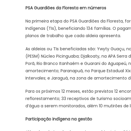
PSA Guardiões da Floresta em números
Na primeira etapa do PSA Guardiões da Floresta, fo
Indígenas (TIs), beneficiando 134 famílias. O pagam
planos de trabalho que cada aldeia apresenta.
As aldeias ou TIs beneficiadas são: Ywyty Guaçu, 
(PESM) Núcleo Picinguaba; Djalkoaty, na APA Serra
Porã, Rio Branco Itanhaém e Guarani do Aguapeú, n
amortecimento; Paranapuã, no Parque Estadual Xixo
Intervales; e Jaraguá, na zona de amortecimento d
Para os próximos 12 meses, estão previstos 12 encon
reflorestamento; 33 receptivos de turismo socioam
d’água a serem monitorados, além 10 mutirões de l
Participação indígena na gestão