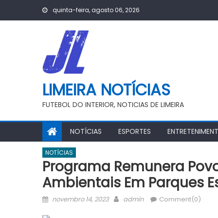
Skip
quinta-feira, agosto 06, 2026
to
content
LIMEIRA NOTÍCIAS
FUTEBOL DO INTERIOR, NOTICIAS DE LIMEIRA
NOTÍCIAS
ESPORTES
ENTRETENIMEN
NOTÍCIAS
Programa Remunera Povos 
Ambientais Em Parques E
Posted
Author
novembro 14, 2023
admin
Comment(0)
on