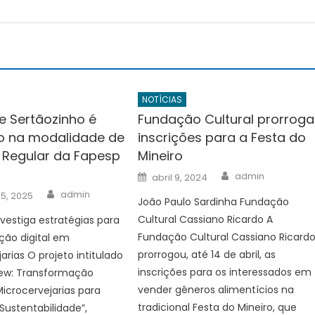
NOTÍCIAS
e Sertãozinho é
Fundação Cultural prorroga
o na modalidade de
inscrições para a Festa do
 Regular da Fapesp
Mineiro
Author
Posted
admin
abril 9, 2024
on
Author
admin
 5, 2025
João Paulo Sardinha Fundação
Cultural Cassiano Ricardo A
nvestiga estratégias para
Fundação Cultural Cassiano Ricard
ção digital em
prorrogou, até 14 de abril, as
arias O projeto intitulado
inscrições para os interessados em
rew: Transformação
vender gêneros alimentícios na
Microcervejarias para
tradicional Festa do Mineiro, que
ustentabilidade”,