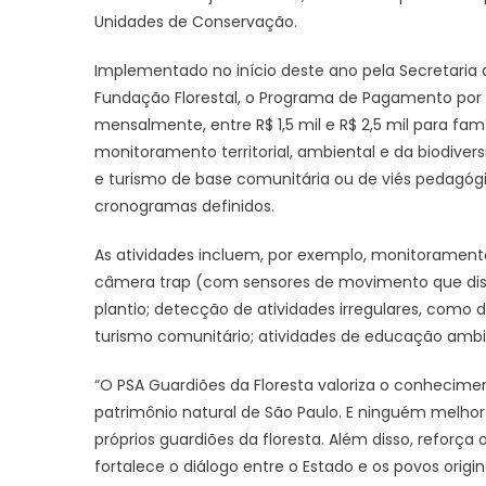
Unidades de Conservação.
Implementado no início deste ano pela Secretaria d
Fundação Florestal, o Programa de Pagamento por S
mensalmente, entre R$ 1,5 mil e R$ 2,5 mil para fam
monitoramento territorial, ambiental e da biodivers
e turismo de base comunitária ou de viés pedagó
cronogramas definidos.
As atividades incluem, por exemplo, monitoramento t
câmera trap (com sensores de movimento que di
plantio; detecção de atividades irregulares, como 
turismo comunitário; atividades de educação ambie
“O PSA Guardiões da Floresta valoriza o conhecime
patrimônio natural de São Paulo. E ninguém melhor 
próprios guardiões da floresta. Além disso, reforç
fortalece o diálogo entre o Estado e os povos origin