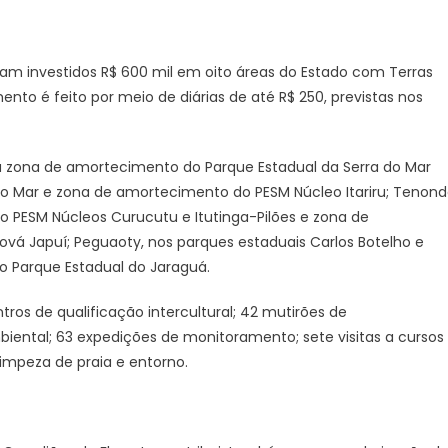
ram investidos R$ 600 mil em oito áreas do Estado com Terras
ento é feito por meio de diárias de até R$ 250, previstas nos
na zona de amortecimento do Parque Estadual da Serra do Mar
 do Mar e zona de amortecimento do PESM Núcleo Itariru; Tenon
o PESM Núcleos Curucutu e Itutinga-Pilões e zona de
vá Japuí; Peguaoty, nos parques estaduais Carlos Botelho e
o Parque Estadual do Jaraguá.
tros de qualificação intercultural; 42 mutirões de
biental; 63 expedições de monitoramento; sete visitas a cursos
impeza de praia e entorno.