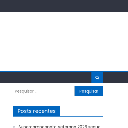
Pesquisar
por:
Posts recentes
Supercampeonato Veterano 2026 segue