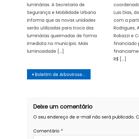
luminárias. A Secretaria de
coordenado
Segurança e Mobilidade Urbana
Luis Dias, 
informa que as novas unidades
com a part
serão utilizadas para troca das
Rodrigues, 
luminárias queimadas de forma
Robazzi e C
imediata no município. Mais
financiado 
luminosidade […]
financiame
R$ […]
Navegação
Boletim de Arboviroses monitora casos de dengue no município – Prefeitura Municipal de Ubatuba
de
Post
Deixe um comentário
O seu endereço de e-mail não será publicado.
C
Comentário
*