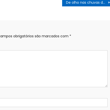
De olho nas chuvas de verão: governo de SP aciona operação para controle de cheias
ampos obrigatórios são marcados com
*