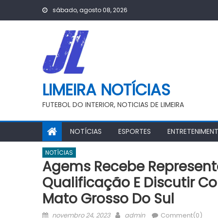
Skip
sábado, agosto 08, 2026
to
content
LIMEIRA NOTÍCIAS
FUTEBOL DO INTERIOR, NOTICIAS DE LIMEIRA
NOTÍCIAS
ESPORTES
ENTRETENIMEN
NOTÍCIAS
Agems Recebe Represent
Qualificação E Discutir C
Mato Grosso Do Sul
Posted
Author
novembro 24, 2023
admin
Comment(0)