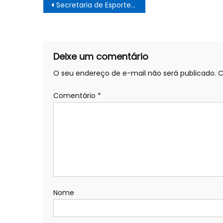
Navegação
Secretaria de Esportes organiza palestra educativa – Prefeitura Estância Turística Guaratinguetá
de
Post
Deixe um comentário
O seu endereço de e-mail não será publicado.
C
Comentário
*
Nome