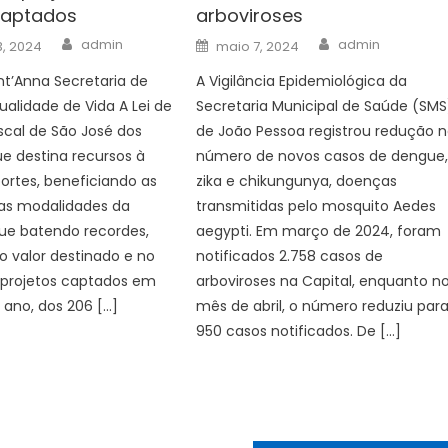
captados
arboviroses
Author
Author
Posted
admin
admin
3, 2024
maio 7, 2024
on
nt’Anna Secretaria de
A Vigilância Epidemiológica da
ualidade de Vida A Lei de
Secretaria Municipal de Saúde (SMS
iscal de São José dos
de João Pessoa registrou redução 
e destina recursos à
número de novos casos de dengue
ortes, beneficiando as
zika e chikungunya, doenças
sas modalidades da
transmitidas pelo mosquito Aedes
ue batendo recordes,
aegypti. Em março de 2024, foram
o valor destinado e no
notificados 2.758 casos de
projetos captados em
arboviroses na Capital, enquanto n
 ano, dos 206 […]
mês de abril, o número reduziu par
950 casos notificados. De […]