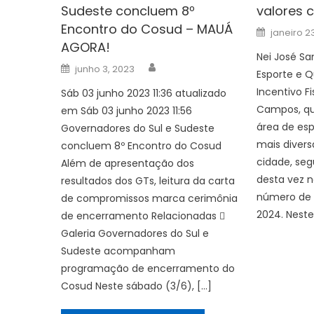
Sudeste concluem 8º
valores 
Encontro do Cosud – MAUÁ
Posted
janeiro 2
on
AGORA!
Nei José Sa
Author
Posted
junho 3, 2023
Esporte e Q
on
Incentivo F
Sáb 03 junho 2023 11:36 atualizado
Campos, qu
em Sáb 03 junho 2023 11:56
área de esp
Governadores do Sul e Sudeste
mais diver
concluem 8º Encontro do Cosud
cidade, seg
Além de apresentação dos
desta vez n
resultados dos GTs, leitura da carta
número de 
de compromissos marca cerimônia
2024. Neste
de encerramento Relacionadas 
Galeria Governadores do Sul e
Sudeste acompanham
programação de encerramento do
Cosud Neste sábado (3/6), […]