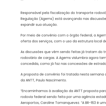
on
Responsável pela fiscalização do transporte rodoviá
Regulação (Agems) está avançando nas discussões
expandir sua atuação.
Por meio de convênio com o órgão federal, a Agems
oferta dos serviços, com o uso da estrutura local de
As discussões que vêm sendo feitas já tratam do tr
rodoviário de cargas. A Agems vislumbra agora tamb
concedida, como já faz nas concessões de estrada
A proposta de convênio foi tratada nesta semana d
da ANTT, Paulo Nascimento.
“Encaminhamos à avaliação da ANTT proposta para e
rodovia federal sendo feita por uma agência estadua
Aeroportos, Caroline Tomanquevez. “A BR-163 é um