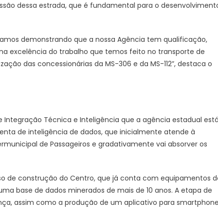
cessão dessa estrada, que é fundamental para o desenvolviment
tamos demonstrando que a nossa Agência tem qualificação,
na excelência do trabalho que temos feito no transporte de
ização das concessionárias da MS-306 e da MS-112”, destaca o
 Integração Técnica e Inteligência que a agência estadual est
enta de inteligência de dados, que inicialmente atende à
ermunicipal de Passageiros e gradativamente vai absorver os
esso de construção do Centro, que já conta com equipamentos d
uma base de dados minerados de mais de 10 anos. A etapa de
vança, assim como a produção de um aplicativo para smartphon