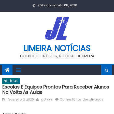
Skip
sábado, agosto 08, 2026
to
content
LIMEIRA NOTÍCIAS
FUTEBOL DO INTERIOR, NOTICIAS DE LIMEIRA
NOTÍCIAS
Escolas E Equipes Prontas Para Receber Alunos
Na Volta Às Aulas
Posted
Author
em
fevereiro 5, 2025
admin
Comentários desativados
on
Escola
e