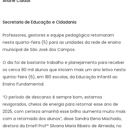
Ariane Caldas
equip
pront
para
Secretaria de Educação e Cidadania
receb
aluno
Professores, gestores e equipe pedagógica retornaram
na
nesta quarta-feira (5) para as unidades da rede de ensino
volta
às
municipal de São José dos Campos.
aulas
O dia foi de bastante trabalho e planejamento para receber
os cerca 80 mil alunos que iniciam mais um ano letivo nesta
quinta-feira (6), em 180 escolas, da Educação Infantil ao
Ensino Fundamental.
“O período de descanso é sempre bom, estamos
revigorados, cheios de energia para retomar esse ano de
2025, com certeza amanhã esse brilho aumenta muito mais
com a retomada dos alunos”, disse Sandra Elena Machado,
diretora da Emefi Profª Silvana Maria Ribeiro de Almeida, no