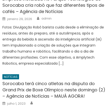
Sorocaba cria robô que faz diferentes tipos de
cafés – Agência de Notícias
Author
Posted
admin
janeiro 29, 2026
on
Fotos: Divulgação Robô barista cuida desde a eliminação de
resíduos, antes do preparo, até a autolimpeza, após a
entrega da bebida A ascensão da inteligência artificial (IA)
tem impulsionado a criação de soluções que integram
trabalho humano e robótico, facilitando o dia a dia de
diferentes profissões. Com esse objetivo, a Amplytech
Robotics, empresa especializada […]
NOTÍCIAS
Sorocaba terá cinco atletas na disputa do
Grand Prix de Boxe Olímpico neste domingo (2)
– Agência de Notícias – MAUÁ AGORA!
Author
Posted
julho 1, 2023
on