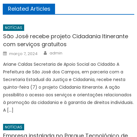
Related Articles
NOTÍCIAS
São José recebe projeto Cidadania Itinerante
com serviços gratuitos
Author
Posted
admin
março 7, 2024
on
Ariane Caldas Secretaria de Apoio Social ao Cidadão A
Prefeitura de São José dos Campos, em parceria com a
Secretaria Estadual da Justiça e Cidadania, recebe nesta
quinta-feira (7) o projeto Cidadania Itinerante. A ação
possibilita o acesso aos serviços e orientações relacionados
à promoção da cidadania e à garantia de direitos individuais.
A […]
NOTÍCIAS
Empresa instalada no Parque Tecnológico de