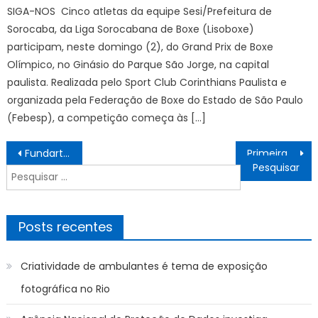
SIGA-NOS Cinco atletas da equipe Sesi/Prefeitura de
Sorocaba, da Liga Sorocabana de Boxe (Lisoboxe)
participam, neste domingo (2), do Grand Prix de Boxe
Olímpico, no Ginásio do Parque São Jorge, na capital
paulista. Realizada pelo Sport Club Corinthians Paulista e
organizada pela Federação de Boxe do Estado de São Paulo
(Febesp), a competição começa às […]
Navegação
Fundart reforça inscrições para Blocos do Carnaval 2025 – Prefeitura Municipal de Ubatuba
Primeira edição do programa “Quarta com o Prefeito” em 2025 atende, aproximadamente, 1.200 pessoas – Agência de Notícias
de
Pesquisar
Post
por:
Posts recentes
Criatividade de ambulantes é tema de exposição
fotográfica no Rio