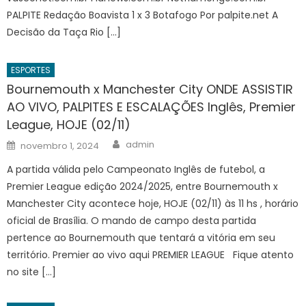
PALPITE Redação Boavista 1 x 3 Botafogo Por palpite.net A
Decisão da Taça Rio […]
ESPORTES
Bournemouth x Manchester City ONDE ASSISTIR
AO VIVO, PALPITES E ESCALAÇÕES Inglês, Premier
League, HOJE (02/11)
Author
Posted
admin
novembro 1, 2024
on
A partida válida pelo Campeonato Inglês de futebol, a
Premier League edição 2024/2025, entre Bournemouth x
Manchester City acontece hoje, HOJE (02/11) às 11 hs , horário
oficial de Brasília. O mando de campo desta partida
pertence ao Bournemouth que tentará a vitória em seu
território. Premier ao vivo aqui PREMIER LEAGUE Fique atento
no site […]