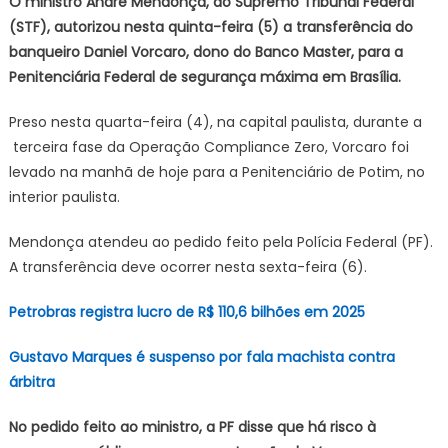
O ministro André Mendonça, do Supremo Tribunal Federal
transfer
(STF), autorizou nesta quinta-feira (5) a transferência do
de
banqueiro Daniel Vorcaro, dono do Banco Master, para a
Vorcaro
Penitenciária Federal de segurança máxima em Brasília.
para
presidio
Preso nesta quarta-feira (4), na capital paulista, durante a
federal
terceira fase da Operação Compliance Zero, Vorcaro foi
levado na manhã de hoje para a Penitenciário de Potim, no
interior paulista.
Mendonça atendeu ao pedido feito pela Polícia Federal (PF).
A transferência deve ocorrer nesta sexta-feira (6).
Petrobras registra lucro de R$ 110,6 bilhões em 2025
Gustavo Marques é suspenso por fala machista contra
árbitra
No pedido feito ao ministro, a PF disse que há risco à