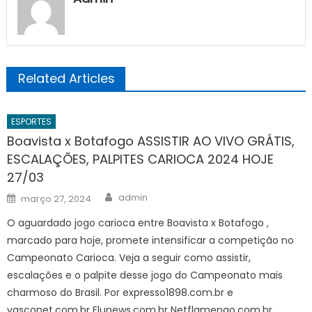
Related Articles
ESPORTES
Boavista x Botafogo ASSISTIR AO VIVO GRÁTIS,
ESCALAÇÕES, PALPITES CARIOCA 2024 HOJE
27/03
Author
Posted
admin
março 27, 2024
on
O aguardado jogo carioca entre Boavista x Botafogo ,
marcado para hoje, promete intensificar a competição no
Campeonato Carioca. Veja a seguir como assistir,
escalações e o palpite desse jogo do Campeonato mais
charmoso do Brasil. Por expresso1898.com.br e
vasconet.com.br Flunews.com.br Netflamengo.com.br