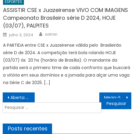
ESPORTES
ASSISTIR CSE x Juazeirense VIVO COM IMAGENS
Campeonato Brasileiro série D 2024, HOJE
(03/07), PALPITES
Author
Posted
admin
julho 3, 2024
on
A PARTIDA entre CSE x Juazeirense válida pelo Brasileirão
série D de 2024. A competição terá bola rolando HOJE
(03/07) às 20 hs (horário de Brasília). O mandante da
partida será o primeiro time de cada confronto que buscará
a vitória em seus domínios e a jornada para alçar uma vaga
na Série C de 2025. […]
Navegação
Aberta votação popular para eleger os vencedores do Prêmio FENIG Destaque Iguaçuano 2025
Mega-Sena acumula e prêmio principal vai para R$ 50 milhões
de
Pesquisar
Post
por:
Posts recentes