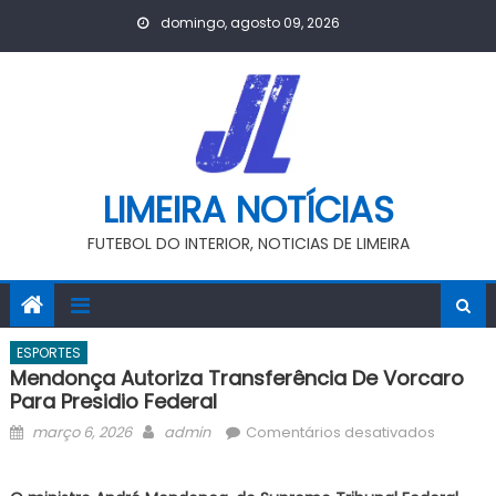
Skip
domingo, agosto 09, 2026
to
content
LIMEIRA NOTÍCIAS
FUTEBOL DO INTERIOR, NOTICIAS DE LIMEIRA
ESPORTES
Mendonça Autoriza Transferência De Vorcaro
Para Presidio Federal
Posted
Author
em
março 6, 2026
admin
Comentários desativados
on
Mendon
autoriza