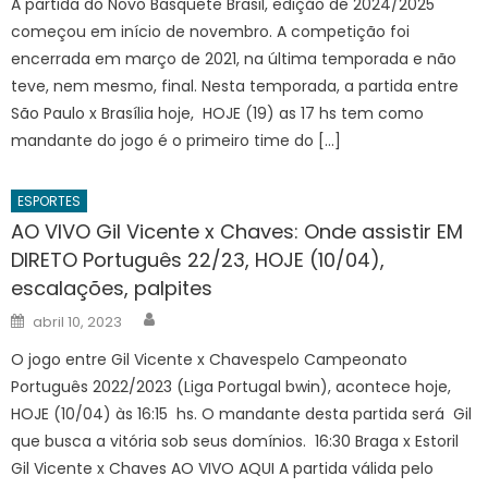
A partida do Novo Basquete Brasil, edição de 2024/2025
começou em início de novembro. A competição foi
encerrada em março de 2021, na última temporada e não
teve, nem mesmo, final. Nesta temporada, a partida entre
São Paulo x Brasília hoje, HOJE (19) as 17 hs tem como
mandante do jogo é o primeiro time do […]
ESPORTES
AO VIVO Gil Vicente x Chaves: Onde assistir EM
DIRETO Português 22/23, HOJE (10/04),
escalações, palpites
Author
Posted
abril 10, 2023
on
O jogo entre Gil Vicente x Chavespelo Campeonato
Português 2022/2023 (Liga Portugal bwin), acontece hoje,
HOJE (10/04) às 16:15 hs. O mandante desta partida será Gil
que busca a vitória sob seus domínios. 16:30 Braga x Estoril
Gil Vicente x Chaves AO VIVO AQUI A partida válida pelo