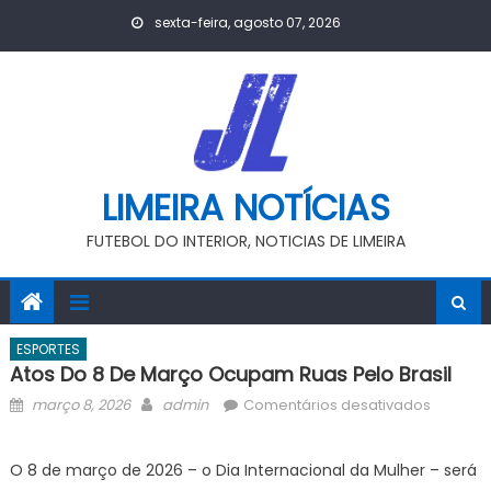
Skip
sexta-feira, agosto 07, 2026
to
content
LIMEIRA NOTÍCIAS
FUTEBOL DO INTERIOR, NOTICIAS DE LIMEIRA
ESPORTES
Atos Do 8 De Março Ocupam Ruas Pelo Brasil
Posted
Author
em
março 8, 2026
admin
Comentários desativados
on
atos
do
O 8 de março de 2026 – o Dia Internacional da Mulher – será
8