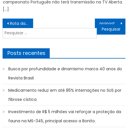
campeonato Português não terá transmissão na TV Aberta.
[…]
Navegação
Rota da Mulher encerra semana de ações itinerantes com mais de 10 mil atendimentos gratuitos em Nova Iguaçu
proposta pode aliviar dupla jornada das mulheres
de
Pesquisar
Post
por:
Posts recentes
Busca por profundidade e dinamismo marca 40 anos do
Revista Brasil
Medicamento reduz em até 85% internações no SUS por
fibrose cística
Investimento de R$ 5 milhões vai reforçar a proteção da
fauna na MS-345, principal acesso a Bonito.