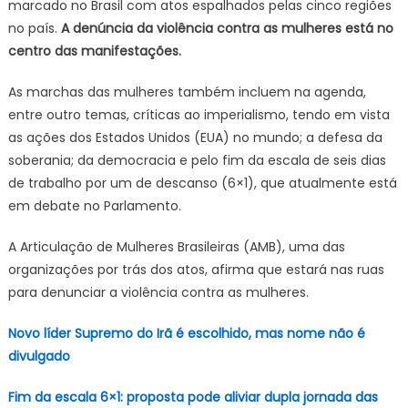
marcado no Brasil com atos espalhados pelas cinco regiões
de
no país.
A denúncia da violência contra as mulheres está no
março
centro das manifestações.
ocupam
ruas
As marchas das mulheres também incluem na agenda,
pelo
entre outro temas, críticas ao imperialismo, tendo em vista
Brasil
as ações dos Estados Unidos (EUA) no mundo; a defesa da
soberania; da democracia e pelo fim da escala de seis dias
de trabalho por um de descanso (6×1), que atualmente está
em debate no Parlamento.
A Articulação de Mulheres Brasileiras (AMB), uma das
organizações por trás dos atos, afirma que estará nas ruas
para denunciar a violência contra as mulheres.
Novo líder Supremo do Irã é escolhido, mas nome não é
divulgado
Fim da escala 6×1: proposta pode aliviar dupla jornada das