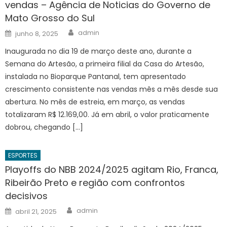
vendas – Agência de Noticias do Governo de
Mato Grosso do Sul
Author
Posted
admin
junho 8, 2025
on
Inaugurada no dia 19 de março deste ano, durante a
Semana do Artesão, a primeira filial da Casa do Artesão,
instalada no Bioparque Pantanal, tem apresentado
crescimento consistente nas vendas mês a mês desde sua
abertura. No mês de estreia, em março, as vendas
totalizaram R$ 12.169,00. Já em abril, o valor praticamente
dobrou, chegando […]
ESPORTES
Playoffs do NBB 2024/2025 agitam Rio, Franca,
Ribeirão Preto e região com confrontos
decisivos
Author
Posted
admin
abril 21, 2025
on