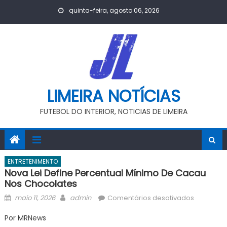
Skip
quinta-feira, agosto 06, 2026
to
content
LIMEIRA NOTÍCIAS
FUTEBOL DO INTERIOR, NOTICIAS DE LIMEIRA
ENTRETENIMENTO
Nova Lei Define Percentual Mínimo De Cacau
Nos Chocolates
Posted
Author
em
maio 11, 2026
admin
Comentários desativados
on
Nova
Por MRNews
lei