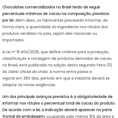
define
Chocolates comercializados no Brasil terão de seguir
percentua
percentuais mínimos de cacau na composição, previstos
mínimo
por lei.
Além disso, os fabricantes precisarão informar, de
de
forma clara, a quantidade do ingrediente nos rótulos dos
cacau
nos
produtos vendidos no país, sejam eles nacionais ou
chocolat
importados.
A Lei nº 15.404/2026, que define critérios para a produção,
classificação e rotulagem de produtos derivados de cacau
no Brasil, está publicada na edição desta segunda-feira (11)
do
Diário Oficial da União
. A norma entra passa a
vigorar em 360 dias, período em que a indústria deverá se
adaptar às novas exigências.
Um dos principais avanços previstos é a obrigatoriedade de
informar nos rótulos o percentual total de cacau do produto.
De acordo com a lei, a indicação deverá aparecer na parte
frontal da embalagem
, ocupando pelo menos 15% da área e