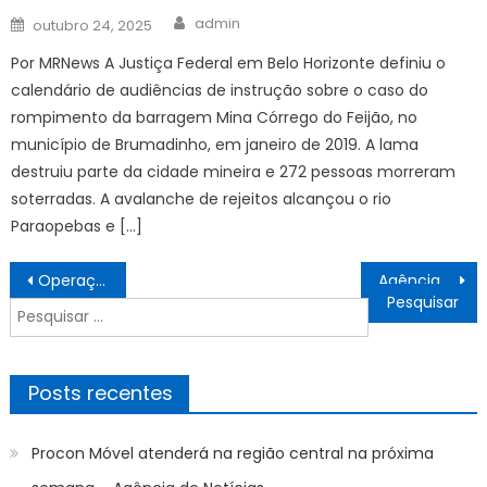
Author
Posted
admin
outubro 24, 2025
on
Por MRNews A Justiça Federal em Belo Horizonte definiu o
calendário de audiências de instrução sobre o caso do
rompimento da barragem Mina Córrego do Feijão, no
município de Brumadinho, em janeiro de 2019. A lama
destruiu parte da cidade mineira e 272 pessoas morreram
soterradas. A avalanche de rejeitos alcançou o rio
Paraopebas e […]
Navegação
Operação Integrar apreende cerca de 2 toneladas de drogas e mobiliza forças de segurança na região sudoeste do Estado – Prefeitura Municipal de Bonito
Agência Minas Gerais | Minas avança em tecnologia sustentável nas rodovias com uso de asfalto-borracha
de
Pesquisar
Post
por:
Posts recentes
Procon Móvel atenderá na região central na próxima