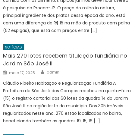
comida com os alimentos típicos juninos deve ficar atento
à pesquisa do Procon-JP. O preço do milho in natura,
principal ingrediente dos pratos dessa época do ano, está
com uma diferença de R$ 15 na mão do produto com palha
(52 espigas), que está com preços entre […]
NOTÍCIAS
Mais 270 lotes recebem titulação fundiária no
Jardim São José II
Author
Posted
admin
maio 17, 2025
on
Cláudio Ribeiro Habitação e Regularização Fundiária A
Prefeitura de São José dos Campos recebeu na quinta-feira
(15) o registro cartorial dos 60 lotes da quadra 14 do Jardim
São José II, na região leste do município. Dos 305 imóveis
regularizados neste ano, 270 estão localizados no bairro,
beneficiando também as quadras 19, 15, 18 […]