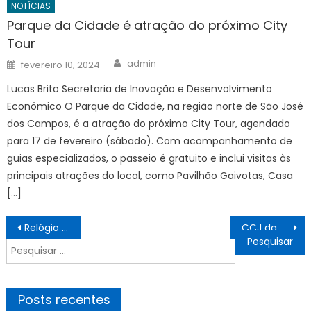
NOTÍCIAS
Parque da Cidade é atração do próximo City
Tour
Author
Posted
admin
fevereiro 10, 2024
on
Lucas Brito Secretaria de Inovação e Desenvolvimento
Econômico O Parque da Cidade, na região norte de São José
dos Campos, é a atração do próximo City Tour, agendado
para 17 de fevereiro (sábado). Com acompanhamento de
guias especializados, o passeio é gratuito e inclui visitas às
principais atrações do local, como Pavilhão Gaivotas, Casa
[…]
Navegação
Relógio de luxo de Antonela Roccuzzo chama atenção durante comemoração da Copa
CCJ da Câmara aprova fim da aposentadoria como punição para juízes
de
Pesquisar
Post
por:
Posts recentes