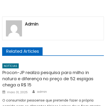
Admin
Related Articles
NOTÍCIAS
Procon-JP realiza pesquisa para milho in
natura e diferença no preço de 52 espigas
chega a R$ 15
Author
Posted
admin
maio 31, 2025
on
O consumidor pessoense que pretende fazer a própria