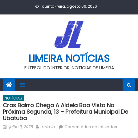
Skip
quinta-feira, agosto 06, 2026
to
content
LIMEIRA NOTÍCIAS
FUTEBOL DO INTERIOR, NOTICIAS DE LIMEIRA
NOTÍCIAS
Cras Bairro Chega A Aldeia Boa Vista Na
Próxima Segunda, 13 – Prefeitura Municipal De
Ubatuba
Posted
Author
em
julho 9, 2026
admin
Comentários desativados
on
Cras