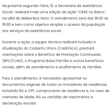
bairro
Na próxima segunda-feira, 13, a Secretaria de Assistência
chega
Social realizará mais uma edição da ação “CRAS no Bairro”,
a
na UBSI da Aldeia Boa Vista. O atendimento será das 9h30 às
Aldeia
11h30 e tem como objetivo ampliar o acesso da população
Boa
aos serviços da assistência social.
vista
na
Durante a ação, a equipe técnica realizará inclusão e
próxima
segunda,
atualização do Cadastro Único (CadÚnico), prestará
13
orientações sobre o Benefício de Prestação Continuada
–
(BPC/LOAS), o Programa Bolsa Família e outros benefícios
Prefeitura
sociais, além de atendimento e acolhimento às famílias.
Municipal
de
Para o atendimento, é necessário apresentar os
Ubatuba
documentos originais de todos os moradores da residência,
incluindo RG e CPF, comprovante de residência e, no caso de
menores de idade, RG ou certidão de nascimento e
declaração escolar.